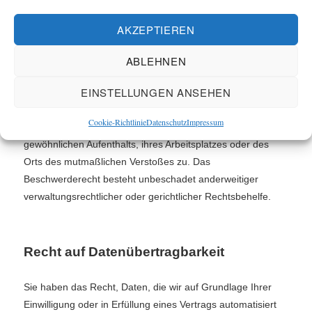
AKZEPTIEREN
Beschwerde­recht bei der zuständigen
Aufsichts­behörde
ABLEHNEN
EINSTELLUNGEN ANSEHEN
Im Falle von Verstößen gegen die DSGVO steht den
Betroffenen ein Beschwerderecht bei einer
Cookie-Richtlinie
Datenschutz
Impressum
Aufsichtsbehörde, insbesondere in dem Mitgliedstaat ihres
gewöhnlichen Aufenthalts, ihres Arbeitsplatzes oder des
Orts des mutmaßlichen Verstoßes zu. Das
Beschwerderecht besteht unbeschadet anderweitiger
verwaltungsrechtlicher oder gerichtlicher Rechtsbehelfe.
Recht auf Daten­übertrag­barkeit
Sie haben das Recht, Daten, die wir auf Grundlage Ihrer
Einwilligung oder in Erfüllung eines Vertrags automatisiert