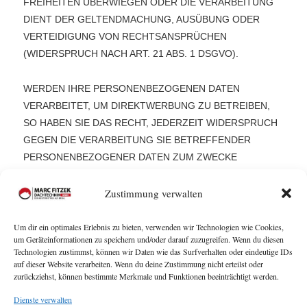
FREIHEITEN ÜBERWIEGEN ODER DIE VERARBEITUNG
DIENT DER GELTENDMACHUNG, AUSÜBUNG ODER
VERTEIDIGUNG VON RECHTSANSPRÜCHEN
(WIDERSPRUCH NACH ART. 21 ABS. 1 DSGVO).
WERDEN IHRE PERSONENBEZOGENEN DATEN
VERARBEITET, UM DIREKTWERBUNG ZU BETREIBEN,
SO HABEN SIE DAS RECHT, JEDERZEIT WIDERSPRUCH
GEGEN DIE VERARBEITUNG SIE BETREFFENDER
PERSONENBEZOGENER DATEN ZUM ZWECKE
DERARTIGER WERBUNG EINZULEGEN; DIES GILT AUCH
FÜR DAS PROFILING, SOWEIT ES MIT SOLCHER
Zustimmung verwalten
DIREKTWERBUNG IN VERBINDUNG STEHT. WENN SIE
WIDERSPRECHEN, WERDEN IHRE
Um dir ein optimales Erlebnis zu bieten, verwenden wir Technologien wie Cookies,
um Geräteinformationen zu speichern und/oder darauf zuzugreifen. Wenn du diesen
PERSONENBEZOGENEN DATEN ANSCHLIESSEND
Technologien zustimmst, können wir Daten wie das Surfverhalten oder eindeutige IDs
NICHT MEHR ZUM ZWECKE DER DIREKTWERBUNG
auf dieser Website verarbeiten. Wenn du deine Zustimmung nicht erteilst oder
zurückziehst, können bestimmte Merkmale und Funktionen beeinträchtigt werden.
VERWENDET (WIDERSPRUCH NACH ART. 21 ABS. 2
DSGVO).
Dienste verwalten